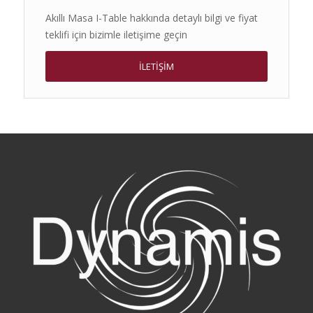
Akıllı Masa I-Table hakkında detaylı bilgi ve fiyat
teklifi için bizimle iletişime geçin
İLETİŞİM