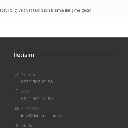
ı bilgi ve fiyat teklifi için bizimle iletişime geçin
İletişim
Telefon
0232 502 22 88
GSM
0541 591 45 80
E-POSTA
info@dynamis.com.tr
Merkez