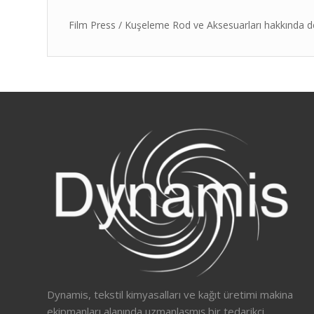
Film Press / Kuşeleme Rod ve Aksesuarları hakkında detayl
Dynamis, tekstil kimyasalları ve kağıt üretimi makina
ekipmanları alanında uzmanlaşmış bir tedarikçi