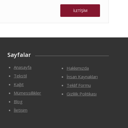
İLETİŞİM
Sayfalar
Anasayfa
Hakkımızda
Tekstil
İnsan Kaynakları
Kağıt
Teklif Formu
Mümessillikler
Gizlilik Politikası
Blog
İletişim