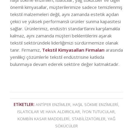
haşıl sökme enzimleri, ıslatıcılar, yağ sökücüler ve diğer
önemli kimyasallar, müşterilerimize sadece temizlenmiş
tekstil malzemeleri değil, aynı zamanda estetik açıdan
çekici ve yüksek performanslı ürünler sunma kapasitesi
sağlar. Ürünlerimiz, endüstri standartlarını karşılamakla
kalmaz, aynı zamanda müşteri beklentilerini aşarak
tekstil sektöründeki liderliğimizi sürdürmemize olanak
tanır. Firmamız,
Tekstil Kimyasalları Firmaları
arasında
yenilikçi çözümlerle tekstil endüstrisine katkıda
bulunmaya devam ederek sektöre değer katmaktadır.
ETIKETLER:
ANTIPER ENZIMLER
,
HAŞIL SÖKME ENZIMLERI
,
ISLATICILAR VE HAVA ALDIRICILAR
,
İYON TUTUCULAR
,
KOMBIN KASAR MADDELERI
,
STABILIZATÖRLER
,
YAĞ
SÖKÜCÜLER