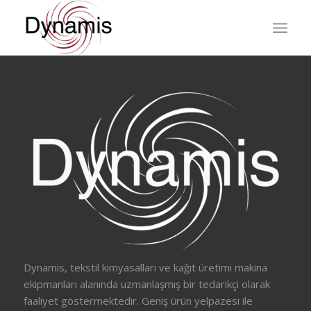
Dynamis, tekstil kimyasalları ve kağıt üretimi makina
ekipmanları alanında uzmanlaşmış bir tedarikçi olarak
faaliyet göstermektedir. Geniş ürün yelpazesi ile