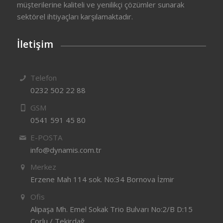
müşterilerine kaliteli ve yenilikçi çözümler sunarak
sektörel ihtiyaçları karşılamaktadır.
İletişim
Telefon
0232 502 22 88
GSM
0541 591 45 80
E-POSTA
info@dynamis.com.tr
Merkez
Erzene Mah 114 sok. No:34 Bornova İzmir
Ofis
Alipaşa Mh. Emel Sokak Trio Bulvarı No:2/B D:15
Çorlu / Tekirdağ