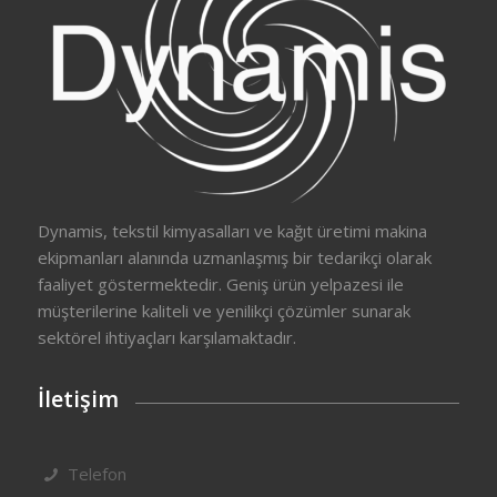
Dynamis, tekstil kimyasalları ve kağıt üretimi makina
ekipmanları alanında uzmanlaşmış bir tedarikçi olarak
faaliyet göstermektedir. Geniş ürün yelpazesi ile
müşterilerine kaliteli ve yenilikçi çözümler sunarak
sektörel ihtiyaçları karşılamaktadır.
İletişim
Telefon