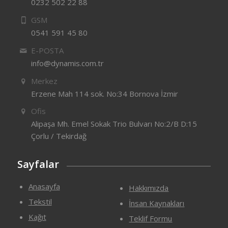
0232 502 22 88
GSM
0541 591 45 80
E-POSTA
info@dynamis.com.tr
Merkez
Erzene Mah 114 sok. No:34 Bornova İzmir
Ofis
Alipaşa Mh. Emel Sokak Trio Bulvarı No:2/B D:15
Çorlu / Tekirdağ
Sayfalar
Anasayfa
Hakkımızda
Tekstil
İnsan Kaynakları
Kağıt
Teklif Formu